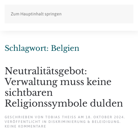
Zum Hauptinhalt springen
Schlagwort:
Belgien
Neutralitätsgebot:
Verwaltung muss keine
sichtbaren
Religionssymbole dulden
GESCHRIEBEN VON
TOBIAS THEISS
AM
18. OKTOBER 2024
.
VERÖFFENTLICHT IN
DISKRIMINIERUNG & BELEIDIGUNG
.
ZU
KEINE KOMMENTARE
NEUTRALITÄTSGEBOT:
VERWALTUNG