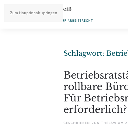
Zum Hauptinhalt springen
Schlagwort:
Betrie
Betriebsratst
rollbare Bür
Für Betriebs
erforderlich?
GESCHRIEBEN VON
THELAW
AM
2