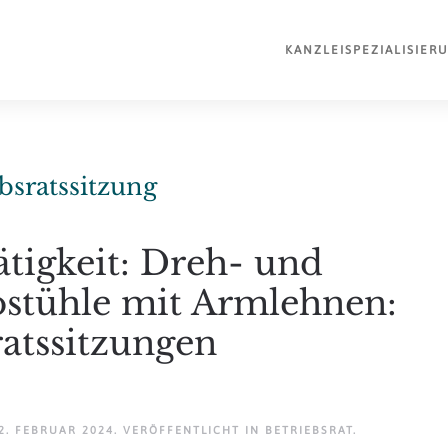
KANZLEI
SPEZIALISIER
bsratssitzung
ätigkeit: Dreh- und
ostühle mit Armlehnen:
ratssitzungen
2. FEBRUAR 2024
. VERÖFFENTLICHT IN
BETRIEBSRAT
.