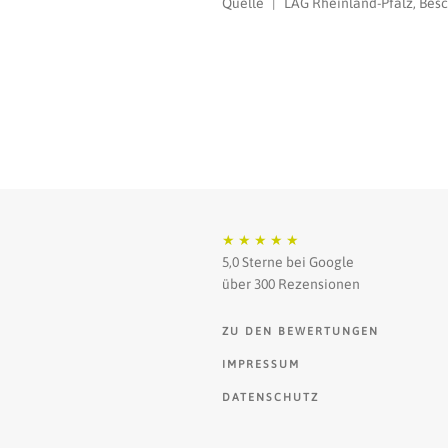
Quelle | LAG Rheinland-Pfalz, Besch
★
★
★
★
★
5,0 Sterne bei Google
über 300 Rezensionen
ZU DEN BEWERTUNGEN
IMPRESSUM
DATENSCHUTZ