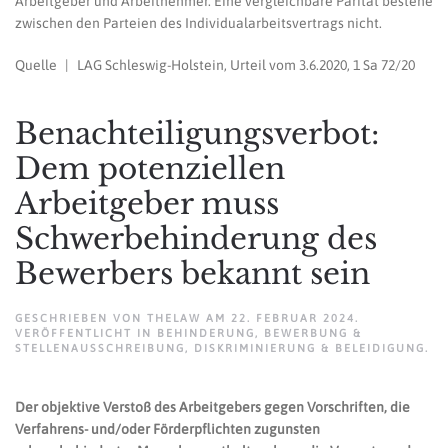
Arbeitgeber und Arbeitnehmer. Eine vergleichbare Parität bestehe
zwischen den Parteien des Individualarbeitsvertrags nicht.
Quelle | LAG Schleswig-Holstein, Urteil vom 3.6.2020, 1 Sa 72/20
Benachteiligungsverbot:
Dem potenziellen
Arbeitgeber muss
Schwerbehinderung des
Bewerbers bekannt sein
GESCHRIEBEN VON
THELAW
AM
22. FEBRUAR 2024
.
VERÖFFENTLICHT IN
BEHINDERUNG
,
BEWERBUNG &
STELLENAUSSCHREIBUNG
,
DISKRIMINIERUNG & BELEIDIGUNG
.
Der objektive Verstoß des Arbeitgebers gegen Vorschriften, die
Verfahrens- und/oder Förderpflichten zugunsten