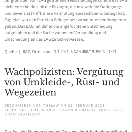
Aufgrund der vom LAG getroffenen Feststellungen konnte das BAG
nicht entscheiden, ob die Beklagte, die insoweit die Darlegungs-
und Beweislast trifft, diese Vermutung ausreichend widerlegt hat.
Zugleich war den Parteien Gelegenheit zu weiterem Vorbringen zu
geben. Das BAG hat daher die angefochtene Entscheidung
aufgehoben und die Sache zur neuen Verhandlung und
Entscheidung an das LAG zurückverwiesen.
Quelle | BAG, Urteil vom 21.1.2021, 8 AZR 488/19, PM Nr. 1/21
Wachpolizisten: Vergütung
von Umkleide-, Rüst- und
Wegezeiten
GESCHRIEBEN VON
THELAW
AM
22. FEBRUAR 2024
.
VERÖFFENTLICHT IN
ARBEITSLOHN & ENTGELT
,
ARBEITSZEIT
,
UNKATEGORISIERT
.
Das An- und Ablegen einer auf Weisung des Arbeitgebers während