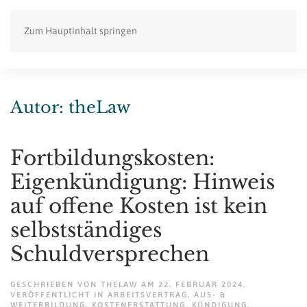
Zum Hauptinhalt springen
Autor:
theLaw
Fortbildungskosten:
Eigenkündigung: Hinweis
auf offene Kosten ist kein
selbstständiges
Schuldversprechen
GESCHRIEBEN VON
THELAW
AM
22. FEBRUAR 2024
.
VERÖFFENTLICHT IN
ARBEITSVERTRAG
,
AUS- &
WEITERBILDUNG
,
KOSTENERSTATTUNG
,
KÜNDIGUNG
.