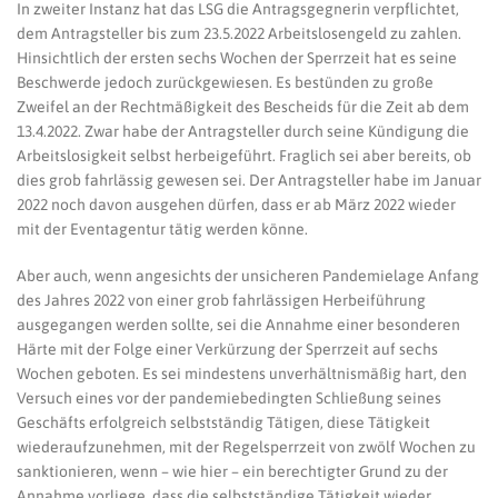
In zweiter Instanz hat das LSG die Antragsgegnerin verpflichtet,
dem Antragsteller bis zum 23.5.2022 Arbeitslosengeld zu zahlen.
Hinsichtlich der ersten sechs Wochen der Sperrzeit hat es seine
Beschwerde jedoch zurückgewiesen. Es bestünden zu große
Zweifel an der Rechtmäßigkeit des Bescheids für die Zeit ab dem
13.4.2022. Zwar habe der Antragsteller durch seine Kündigung die
Arbeitslosigkeit selbst herbeigeführt. Fraglich sei aber bereits, ob
dies grob fahrlässig gewesen sei. Der Antragsteller habe im Januar
2022 noch davon ausgehen dürfen, dass er ab März 2022 wieder
mit der Eventagentur tätig werden könne.
Aber auch, wenn angesichts der unsicheren Pandemielage Anfang
des Jahres 2022 von einer grob fahrlässigen Herbeiführung
ausgegangen werden sollte, sei die Annahme einer besonderen
Härte mit der Folge einer Verkürzung der Sperrzeit auf sechs
Wochen geboten. Es sei mindestens unverhältnismäßig hart, den
Versuch eines vor der pandemiebedingten Schließung seines
Geschäfts erfolgreich selbstständig Tätigen, diese Tätigkeit
wiederaufzunehmen, mit der Regelsperrzeit von zwölf Wochen zu
sanktionieren, wenn – wie hier – ein berechtigter Grund zu der
Annahme vorliege, dass die selbstständige Tätigkeit wieder