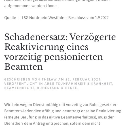
aufgenommen werden könne.
Quelle | LSG Nordrhein-Westfalen, Beschluss vom 1.9.2022
Schadenersatz: Verzögerte
Reaktivierung eines
vorzeitig pensionierten
Beamten
GESCHRIEBEN VON
THELAW
AM
22. FEBRUAR 2024
.
VERÖFFENTLICHT IN
ARBEITSUNFÄHIGKEIT & KRANKHEIT
,
BEAMTENRECHT
,
RUHESTAND & RENTE
.
Wird ein wegen Dienstunfähigkeit vorzeitig zur Ruhe gesetzter
Beamter wieder dienstfähig und beantragt er seine Reaktivierung
(erneute Berufung in das aktive Beamtenverhältnis), muss der
Dienstherr dem Antrag entsprechen, sofern dem nicht