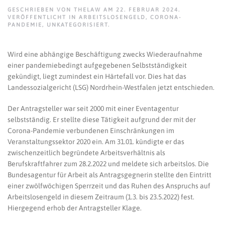
GESCHRIEBEN VON
THELAW
AM
22. FEBRUAR 2024
.
VERÖFFENTLICHT IN
ARBEITSLOSENGELD
,
CORONA-
PANDEMIE
,
UNKATEGORISIERT
.
Wird eine abhängige Beschäftigung zwecks Wiederaufnahme
einer pandemiebedingt aufgegebenen Selbstständigkeit
gekündigt, liegt zumindest ein Härtefall vor. Dies hat das
Landessozialgericht (LSG) Nordrhein-Westfalen jetzt entschieden.
Der Antragsteller war seit 2000 mit einer Eventagentur
selbstständig. Er stellte diese Tätigkeit aufgrund der mit der
Corona-Pandemie verbundenen Einschränkungen im
Veranstaltungssektor 2020 ein. Am 31.01. kündigte er das
zwischenzeitlich begründete Arbeitsverhältnis als
Berufskraftfahrer zum 28.2.2022 und meldete sich arbeitslos. Die
Bundesagentur für Arbeit als Antragsgegnerin stellte den Eintritt
einer zwölfwöchigen Sperrzeit und das Ruhen des Anspruchs auf
Arbeitslosengeld in diesem Zeitraum (1.3. bis 23.5.2022) fest.
Hiergegend erhob der Antragsteller Klage.