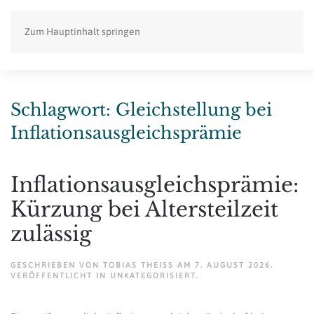
Zum Hauptinhalt springen
Schlagwort:
Gleichstellung bei
Inflationsausgleichsprämie
Inflationsausgleichsprämie:
Kürzung bei Altersteilzeit
zulässig
GESCHRIEBEN VON
TOBIAS THEISS
AM
7. AUGUST 2026
.
VERÖFFENTLICHT IN
UNKATEGORISIERT
.