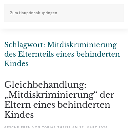
Zum Hauptinhalt springen
Schlagwort:
Mitdiskriminierung
des Elternteils eines behinderten
Kindes
Gleichbehandlung:
„Mitdiskriminierung“ der
Eltern eines behinderten
Kindes
GESCHRIEBEN VON
TOBIAS THEISS
AM
17. MÄRZ 2026
.