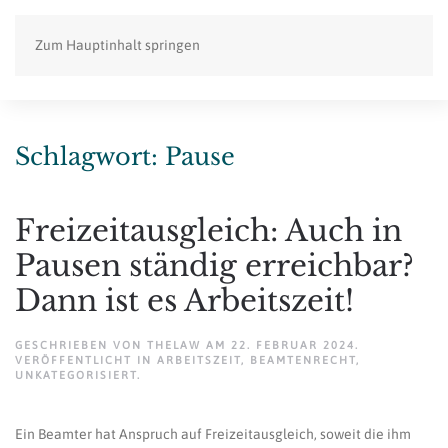
Zum Hauptinhalt springen
Schlagwort:
Pause
Freizeitausgleich: Auch in
Pausen ständig erreichbar?
Dann ist es Arbeitszeit!
GESCHRIEBEN VON
THELAW
AM
22. FEBRUAR 2024
.
VERÖFFENTLICHT IN
ARBEITSZEIT
,
BEAMTENRECHT
,
UNKATEGORISIERT
.
Ein Beamter hat Anspruch auf Freizeitausgleich, soweit die ihm