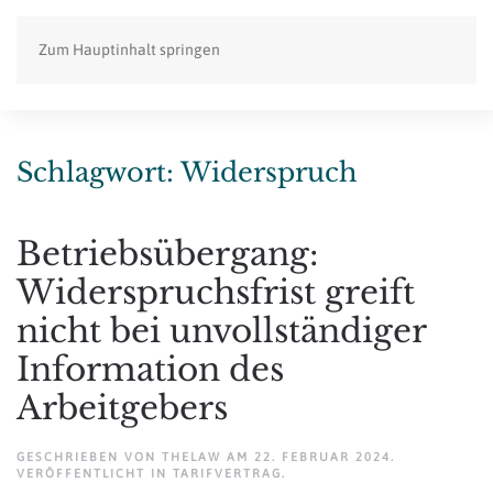
Zum Hauptinhalt springen
Schlagwort:
Widerspruch
Betriebsübergang:
Widerspruchsfrist greift
nicht bei unvollständiger
Information des
Arbeitgebers
GESCHRIEBEN VON
THELAW
AM
22. FEBRUAR 2024
.
VERÖFFENTLICHT IN
TARIFVERTRAG
.