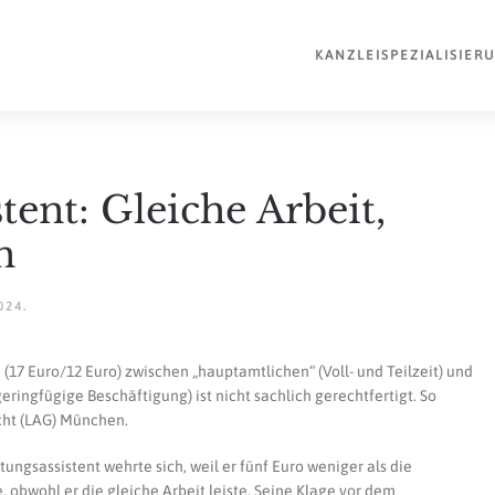
KANZLEI
SPEZIALISIER
tent: Gleiche Arbeit,
n
024
.
(17 Euro/12 Euro) zwischen „hauptamtlichen“ (Voll- und Teilzeit) und
ingfügige Beschäftigung) ist nicht sachlich gerechtfertigt. So
cht (LAG) München.
tungsassistent wehrte sich, weil er fünf Euro weniger als die
 obwohl er die gleiche Arbeit leiste. Seine Klage vor dem