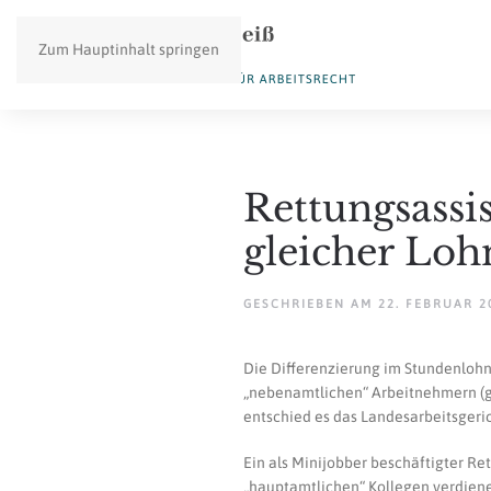
Zum Hauptinhalt springen
Rettungsassis
gleicher Loh
GESCHRIEBEN AM
22. FEBRUAR 2
Die Differenzierung im Stundenlohn 
„nebenamtlichen“ Arbeitnehmern (ger
entschied es das Landesarbeitsgeri
Ein als Minijobber beschäftigter Ret
„hauptamtlichen“ Kollegen verdiene,