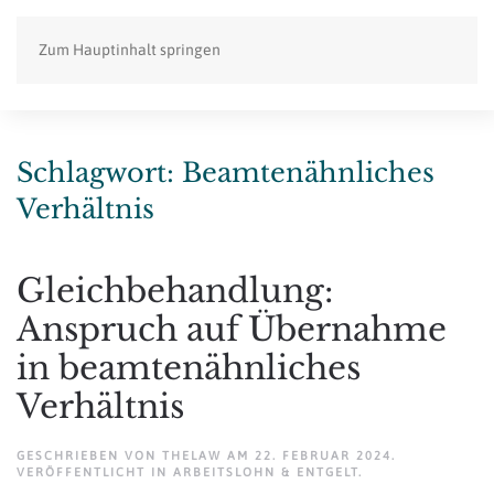
Zum Hauptinhalt springen
Schlagwort:
Beamtenähnliches
Verhältnis
Gleichbehandlung:
Anspruch auf Übernahme
in beamtenähnliches
Verhältnis
GESCHRIEBEN VON
THELAW
AM
22. FEBRUAR 2024
.
VERÖFFENTLICHT IN
ARBEITSLOHN & ENTGELT
.