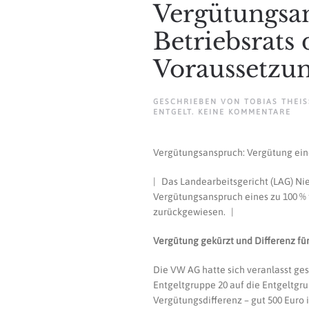
Vergütungsan
Betriebsrats
Voraussetzu
GESCHRIEBEN VON
TOBIAS THEISS
ZU
ENTGELT
.
KEINE KOMMENTARE
VER
VE
EIN
Vergütungsanspruch: Vergütung eine
BET
DAR
NU
| Das Landearbeitsgericht (LAG) Ni
UNT
ENG
Vergütungsanspruch eines zu 100 % f
VOR
zurückgewiesen. |
GEK
WE
Vergütung gekürzt und Differenz fü
Die VW AG hatte sich veranlasst ges
Entgeltgruppe 20 auf die Entgeltgr
Vergütungsdifferenz – gut 500 Euro 