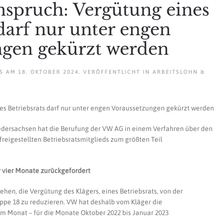
spruch: Vergütung eines
 darf nur unter engen
ngen gekürzt werden
AM
18. OKTOBER 2024
. VERÖFFENTLICHT IN
ARBEITSLOHN &
GÜTUNGSANSPRUCH:
RGÜTUNG
ES
s Betriebsrats darf nur unter engen Voraussetzungen gekürzt werden
RIEBSRATS
F
R
edersachsen hat die Berufung der VW AG in einem Verfahren über den
ER
EN
reigestellten Betriebsratsmitglieds zum größten Teil
AUSSETZUNGEN
ÜRZT
RDEN
r vier Monate zurückgefordert
ehen, die Vergütung des Klägers, eines Betriebsrats, von der
uppe 18 zu reduzieren. VW hat deshalb vom Kläger die
im Monat – für die Monate Oktober 2022 bis Januar 2023