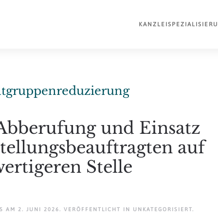
KANZLEI
SPEZIALISIER
ltgruppenreduzierung
Abberufung und Einsatz
stellungsbeauftragten auf
ertigeren Stelle
AM
2. JUNI 2026
. VERÖFFENTLICHT IN
UNKATEGORISIERT
.