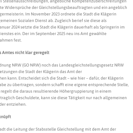
 bei Stellenausschreibungen, angebliche Kompetenzüberschreitungen
te Widersprüche der Gleichstellungsbeauftragten und ein angeblich
germeisterin. Im November 2023 ordnete die Stadt die Klägerin
gemeinen Sozialen Dienst ab. Zugleich berief sie diese als
nuar 2024 setzte die Stadt die Klägerin dauerhaft als Springerin im
ienstes ein. Der im September 2025 neu ins Amt gewählte
ahmen fest.
 Amtes nicht klar geregelt
rdnung NRW (GO NRW) noch das Landesgleichstellungsgesetz NRW
etzungen die Stadt der Klägerin das Amt der
n kann. Entscheidet sich die Stadt – wie hier – dafür, der Klägerin
abe zu übertragen, sondern schafft eine eigene entsprechende Stelle,
nd regelt die daraus resultierende Höhergruppierung in einem
traglich Geschuldete, kann sie diese Tätigkeit nur nach allgemeinen
der entziehen.
knüpft
dt die Leitung der Stabsstelle Gleichstellung mit dem Amt der