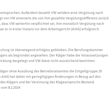
t entsprochen. Außerdem bezahlt VW seitdem eine Vergütung nach
gt von VW einerseits die von ihm gezahlte Vergütungsdifferenz zurück
, dass VW weiterhin verpflichtet sei, ihm monatlich Vergütung nach
r er in erster Instanz vor dem Arbeitsgericht (ArbG) erfolgreich.
s
ufung ist überwiegend erfolglos geblieben. Die Berufungskammer
ägers als begründet angesehen. Der Kläger habe die Voraussetzungen
icklung dargelegt und VW diese nicht ausreichend bestritten.
Kläger ohne Ausübung des Betriebsratsamtes die Entgeltgruppe 20
es ArbG hat daher mit geringfügigen Änderungen in Bezug auf den
s des Klägers und der Verzinsung des Klageanspruchs Bestand.
 vom 8.2.2024