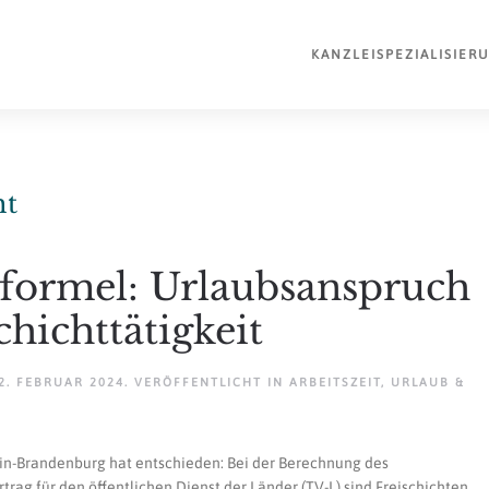
KANZLEI
SPEZIALISIER
ht
formel: Urlaubsanspruch
hichttätigkeit
2. FEBRUAR 2024
. VERÖFFENTLICHT IN
ARBEITSZEIT
,
URLAUB &
lin-Brandenburg hat entschieden: Bei der Berechnung des
rag für den öffentlichen Dienst der Länder (TV-L) sind Freischichten