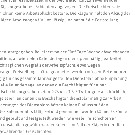
lichen Jahresarbeitszeit in der Wechselschicht zu gewährenden
äßig vorgesehenen Schichten abgezogen. Die Freischichten seien
ichten keine Arbeitspflicht bestehe. Die Klägerin hält den Abzug der
igen Arbeitstagen für unzulässig und hat auf die Feststellung
chen stattgegeben. Bei einer von der Fünf-Tage-Woche abweichenden
rmitteln, an wie vielen Kalendertagen dienstplanmäßig gearbeitet
chträglichen Wegfalls der Arbeitspflicht, etwa wegen
nstiger Freistellung – hätte gearbeitet werden müssen. Bei einem zu
ig für das gesamte Jahr aufgestellten Dienstplan ohne Einplanung
 alle Kalendertage, an denen die Beschäftigten für einen
tschicht vorgesehen seien. § 26 Abs. 1 S. 3 TV-L regele ausdrücklich,
ge seien, an denen die Beschäftigten dienstplanmäßig zur Arbeit
derungen des Dienstplans hätten keinen Einfluss auf den
 des Kalenderjahrs fällig sei und genommen werden könne. Es könne
nd geprüft und festgestellt werden, wie viele Freischichten an
 tatsächlich gewährt worden seien – im Fall der Klägerin deutlich
 gewährenden Freischichten.