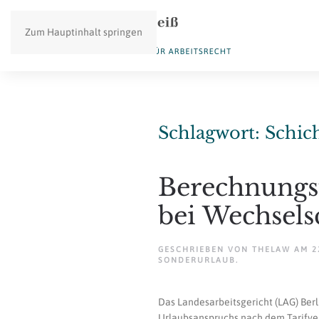
Zum Hauptinhalt springen
Schlagwort:
Schic
Berechnungs
bei Wechselsc
GESCHRIEBEN VON
THELAW
AM
2
SONDERURLAUB
.
Das Landesarbeitsgericht (LAG) Ber
Urlaubsanspruchs nach dem Tarifvert