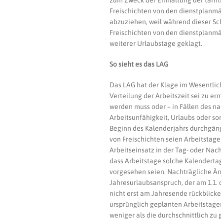
zum Zweck der Einhaltung der tarif
Freischichten von den dienstplanm
abzuziehen, weil während dieser Sch
Freischichten von den dienstplanmäß
weiterer Urlaubstage geklagt.
So sieht es das LAG
Das LAG hat der Klage im Wesentli
Verteilung der Arbeitszeit sei zu e
werden muss oder – in Fällen des na
Arbeitsunfähigkeit, Urlaubs oder so
Beginn des Kalenderjahrs durchgäng
von Freischichten seien Arbeitstage
Arbeitseinsatz in der Tag- oder Nach
dass Arbeitstage solche Kalenderta
vorgesehen seien. Nachträgliche Än
Jahresurlaubsanspruch, der am 1.1.
nicht erst am Jahresende rückblicke
ursprünglich geplanten Arbeitstagen
weniger als die durchschnittlich zu