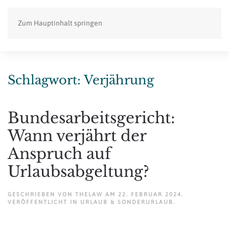
Zum Hauptinhalt springen
Schlagwort:
Verjährung
Bundesarbeitsgericht:
Wann verjährt der
Anspruch auf
Urlaubsabgeltung?
GESCHRIEBEN VON
THELAW
AM
22. FEBRUAR 2024
.
VERÖFFENTLICHT IN
URLAUB & SONDERURLAUB
.