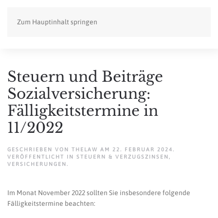
Zum Hauptinhalt springen
Steuern und Beiträge
Sozialversicherung:
Fälligkeitstermine in
11/2022
GESCHRIEBEN VON
THELAW
AM
22. FEBRUAR 2024
.
VERÖFFENTLICHT IN
STEUERN & VERZUGSZINSEN
,
VERSICHERUNGEN
.
Im Monat November 2022 sollten Sie insbesondere folgende
Fälligkeitstermine beachten: