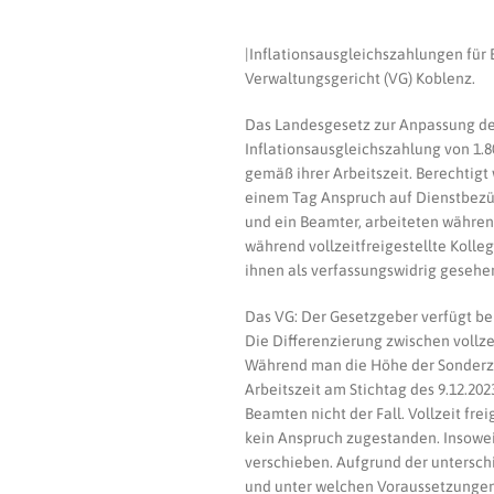
|Inflationsausgleichszahlungen für Be
Verwaltungsgericht (VG) Koblenz.
Das Landesgesetz zur Anpassung der
Inflationsausgleichszahlung von 1.8
gemäß ihrer Arbeitszeit. Berechtig
einem Tag Anspruch auf Dienstbezüg
und ein Beamter, arbeiteten während
während vollzeitfreigestellte Koll
ihnen als verfassungswidrig gesehe
Das VG: Der Gesetzgeber verfügt be
Die Differenzierung zwischen vollzei
Während man die Höhe der Sonderza
Arbeitszeit am Stichtag des 9.12.202
Beamten nicht der Fall. Vollzeit fr
kein Anspruch zugestanden. Insoweit
verschieben. Aufgrund der untersch
und unter welchen Voraussetzungen