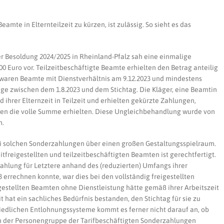
amte in Elternteilzeit zu kürzen, ist zulässig. So sieht es das
 Besoldung 2024/2025 in Rheinland-Pfalz sah eine einmalige
00 Euro vor. Teilzeitbeschäftigte Beamte erhielten den Betrag anteilig
t waren Beamte mit Dienstverhältnis am 9.12.2023 und mindestens
e zwischen dem 1.8.2023 und dem Stichtag. Die Kläger, eine Beamtin
 ihrer Elternzeit in Teilzeit und erhielten gekürzte Zahlungen,
egen die volle Summe erhielten. Diese Ungleichbehandlung wurde von
n.
i solchen Sonderzahlungen über einen großen Gestaltungsspielraum.
tfreigestellten und teilzeitbeschäftigten Beamten ist gerechtfertigt.
hlung für Letztere anhand des (reduzierten) Umfangs ihrer
3 errechnen konnte, war dies bei den vollständig freigestellten
eigestellten Beamten ohne Dienstleistung hätte gemäß ihrer Arbeitszeit
 hat ein sachliches Bedürfnis bestanden, den Stichtag für sie zu
iedlichen Entlohnungssysteme kommt es ferner nicht darauf an, ob
 der Personengruppe der Tarifbeschäftigten Sonderzahlungen