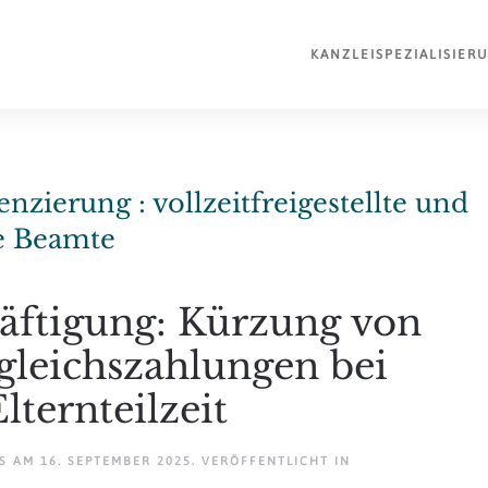
KANZLEI
SPEZIALISIER
enzierung : vollzeitfreigestellte und
te Beamte
häftigung: Kürzung von
sgleichszahlungen bei
lternteilzeit
AM
16. SEPTEMBER 2025
. VERÖFFENTLICHT IN