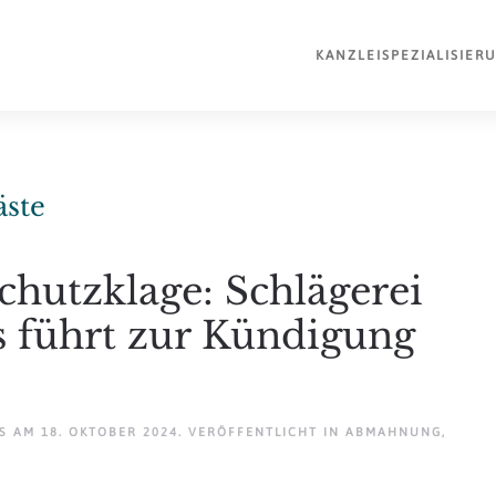
KANZLEI
SPEZIALISIER
äste
hutzklage: Schlägerei
 führt zur Kündigung
AM
18. OKTOBER 2024
. VERÖFFENTLICHT IN
ABMAHNUNG
,