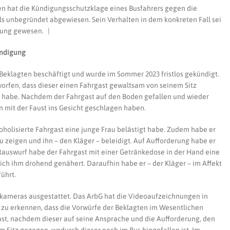
gen hat die Kündigungsschutzklage eines Busfahrers gegen die
s unbegründet abgewiesen. Sein Verhalten in dem konkreten Fall sei
zung gewesen. |
ündigung
er Beklagten beschäftigt und wurde im Sommer 2023 fristlos gekündigt.
orfen, dass dieser einen Fahrgast gewaltsam von seinem Sitz
habe. Nachdem der Fahrgast auf den Boden gefallen und wieder
hn mit der Faust ins Gesicht geschlagen haben.
oholisierte Fahrgast eine junge Frau belästigt habe. Zudem habe er
u zeigen und ihn – den Kläger – beleidigt. Auf Aufforderung habe er
Rauswurf habe der Fahrgast mit einer Getränkedose in der Hand eine
ch ihm drohend genähert. Daraufhin habe er – der Kläger – im Affekt
ührt.
kameras ausgestattet. Das ArbG hat die Videoaufzeichnungen in
zu erkennen, dass die Vorwürfe der Beklagten im Wesentlichen
ast, nachdem dieser auf seine Ansprache und die Aufforderung, den