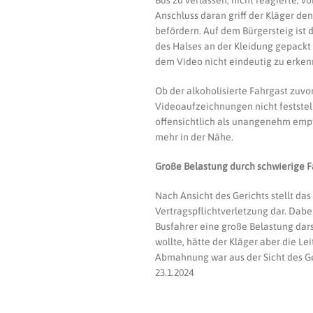
Bus zu verlassen, nicht reagierte, v
Anschluss daran griff der Kläger de
befördern. Auf dem Bürgersteig ist 
des Halses an der Kleidung gepackt u
dem Video nicht eindeutig zu erken
Ob der alkoholisierte Fahrgast zuvor
Videoaufzeichnungen nicht feststell
offensichtlich als unangenehm empf
mehr in der Nähe.
Große Belastung durch schwierige 
Nach Ansicht des Gerichts stellt da
Vertragspflichtverletzung dar. Dabei
Busfahrer eine große Belastung dars
wollte, hätte der Kläger aber die Le
Abmahnung war aus der Sicht des Ger
23.1.2024