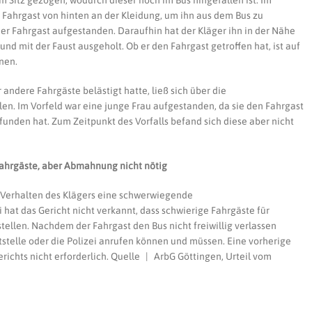
om Sitz gezogen, wodurch dieser noch im Bus hingefallen ist. Im
n Fahrgast von hinten an der Kleidung, um ihn aus dem Bus zu
der Fahrgast aufgestanden. Daraufhin hat der Kläger ihn in der Nähe
nd mit der Faust ausgeholt. Ob er den Fahrgast getroffen hat, ist auf
nen.
 andere Fahrgäste belästigt hatte, ließ sich über die
en. Im Vorfeld war eine junge Frau aufgestanden, da sie den Fahrgast
unden hat. Zum Zeitpunkt des Vorfalls befand sich diese aber nicht
Fahrgäste, aber Abmahnung nicht nötig
s Verhalten des Klägers eine schwerwiegende
 hat das Gericht nicht verkannt, dass schwierige Fahrgäste für
tellen. Nachdem der Fahrgast den Bus nicht freiwillig verlassen
itstelle oder die Polizei anrufen können und müssen. Eine vorherige
ichts nicht erforderlich. Quelle | ArbG Göttingen, Urteil vom