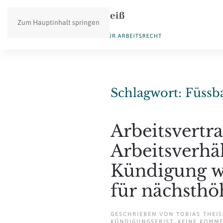
Zum Hauptinhalt springen
Schlagwort:
Füssba
Arbeitsvertra
Arbeitsverhä
Kündigung w
für nächsthö
GESCHRIEBEN VON
TOBIAS THEISS
KÜNDIGUNGSFRIST
.
KEINE KOMM