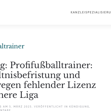
KANZLEI
SPEZIALISIER
ltrainer
g: Profifußballtrainer:
ltnisbefristung und
egen fehlender Lizenz
here Liga
AM
5. MÄRZ 2025
. VERÖFFENTLICHT IN
KÜNDIGUNG
,
ZU
ENTARE