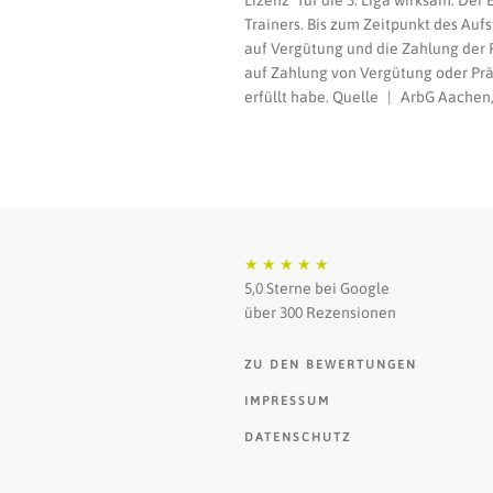
Lizenz“ für die 3. Liga wirksam. De
Trainers. Bis zum Zeitpunkt des Aufs
auf Vergütung und die Zahlung der P
auf Zahlung von Vergütung oder Präm
erfüllt habe. Quelle | ArbG Aachen,
★
★
★
★
★
5,0 Sterne bei Google
über 300 Rezensionen
ZU DEN BEWERTUNGEN
IMPRESSUM
DATENSCHUTZ