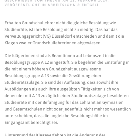
GESCHRIEBEN VON
THELAW
AM
22. FEBRUAR 2024
.
VERÖFFENTLICHT IN
ARBEITSLOHN & ENTGELT
.
Erhalten Grundschullehrer nicht die gleiche Besoldung wie
Studienräte, ist ihre Besoldung nicht zu niedrig. Das hat das
Verwaltungsgericht (VG) Düsseldorf entschieden und damit die
Klagen zweier Grundschullehrerinnen abgewiesen.
Die Klägerinnen sind als Beamtinnen auf Lebenszeit in die
Besoldungsgruppe A 12 eingestuft. Sie begehren die Einstufung in
die mit einem höheren Grundgehalt ausgewiesene
Besoldungsgruppe A 13 sowie die Gewährung einer
Studienratszulage. Sie sind der Auffassung, dass sowohl ihre
Ausbildungen als auch ihre ausgeübten Tätigkeiten sich von
denen der mit A 13 zuzüglich einer Studienratszulage besoldeten
Studienräte mit der Befähigung für das Lehramt an Gymnasien
und Gesamtschulen nicht oder jedenfalls nicht mehr so wesentlich
unterscheiden, dass die ungleiche Besoldungshöhe im
Eingangsamt berechtigt sei.
Hintergrund der Klageverfahren ist die Änderung der