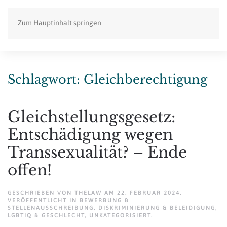
Zum Hauptinhalt springen
Schlagwort:
Gleichberechtigung
Gleichstellungsgesetz:
Entschädigung wegen
Transsexualität? – Ende
offen!
GESCHRIEBEN VON
THELAW
AM
22. FEBRUAR 2024
.
VERÖFFENTLICHT IN
BEWERBUNG &
STELLENAUSSCHREIBUNG
,
DISKRIMINIERUNG & BELEIDIGUNG
,
LGBTIQ & GESCHLECHT
,
UNKATEGORISIERT
.