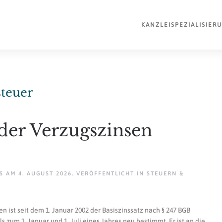
KANZLEI
SPEZIALISIER
teuer
der Verzugszinsen
AM
4. AUGUST 2026
. VERÖFFENTLICHT IN
STEUERN &
n ist seit dem 1. Januar 2002 der Basiszinssatz nach § 247 BGB
zum 1. Januar und 1. Juli eines Jahres neu bestimmt. Er ist an die