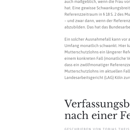
auch maßgeblich, wenn die Frau vo
hat. Eine gewisse Schwankungsbrei
Referenzzeitraum in § 18 S. 2 des 
– und zwar dann, wenn der Referenzz
abzubilden. Das hat das Bundesarbe
Ein solcher Ausnahmefall kann vor 
Umfang monatlich schwankt. Hier ka
Mutterschutzlohns ein längerer Ref
einem konkreten Fall (monatliche V
dass ein zwölfmonatiger Referenzzei
Mutterschutzlohns im aktuellen Fall
Landesarbeitsgericht (LAG) Köln zu
Verfassungsb
nach einer F
GESCHRIEBEN VON
TOBIAS THEISS