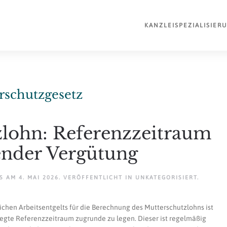
KANZLEI
SPEZIALISIER
rschutzgesetz
zlohn: Referenzzeitraum
ender Vergütung
AM
4. MAI 2026
. VERÖFFENTLICHT IN
UNKATEGORISIERT
.
lichen Arbeitsentgelts für die Berechnung des Mutterschutzlohns ist
elegte Referenzzeitraum zugrunde zu legen. Dieser ist regelmäßig