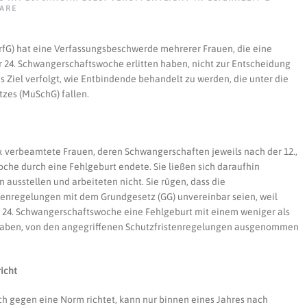
ZU
ARE
VERFASSUNGSBESCHWERDE:
MUTTERSCHUTZ
NACH
fG) hat eine Verfassungsbeschwerde mehrerer Frauen, die eine
EINER
FEHLGEBURT?
er 24. Schwangerschaftswoche erlitten haben, nicht zur Entscheidung
Ziel verfolgt, wie Entbindende behandelt zu werden, die unter die
tzes (MuSchG) fallen.
w. verbeamtete Frauen, deren Schwangerschaften jeweils nach der 12.,
che durch eine Fehlgeburt endete. Sie ließen sich daraufhin
ausstellen und arbeiteten nicht. Sie rügen, dass die
tenregelungen mit dem Grundgesetz (GG) unvereinbar seien, weil
er 24. Schwangerschaftswoche eine Fehlgeburt mit einem weniger als
haben, von den angegriffenen Schutzfristenregelungen ausgenommen
icht
ch gegen eine Norm richtet, kann nur binnen eines Jahres nach