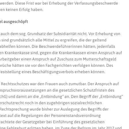
 werden. Diese Frist war bei Erhebung der Verfassungsbeschwerde
en keinen Erfolg haben.
tel ausgeschöpft
uch dem sog. Grundsatz der Subsidiarität nicht. Vor Erhebung von
nd grundsätzlich alle Mittel zu ergreifen, die der geltend
bhelfen können. Die Beschwerdeführerinnen hätten, jedenfalls
chen Krankenkasse sind, gegen die Krankenkassen einen Anspruch auf
Arbeitgeber einen Anspruch auf Zuschuss zum Mutterschaftsgeld
rüche hätten sie vor den Fachgerichten verfolgen können. Des
 Feststellung eines Beschäftigungsverbots erheben können.
 Rechtsschutzes war den Frauen auch zumutbar. Der Anspruch auf
nspruchsvoraussetzungen an die gesetzlichen Schutzfristen des
chG) und damit an die „Entbindung“ an. Den Begriff der „Entbindung“
rschutzrecht noch in den zugehörigen sozialrechtlichen
 Rechtsprechung wurde bisher zur Auslegung des Begriffs der
text auf die Regelungen der Personenstandsverordnung
rachtete der Gesetzgeber bei Einführung des gesetzlichen
ine Fehlgeburt erlitten haben, im Zuge der Reform im Jahr 2017 und