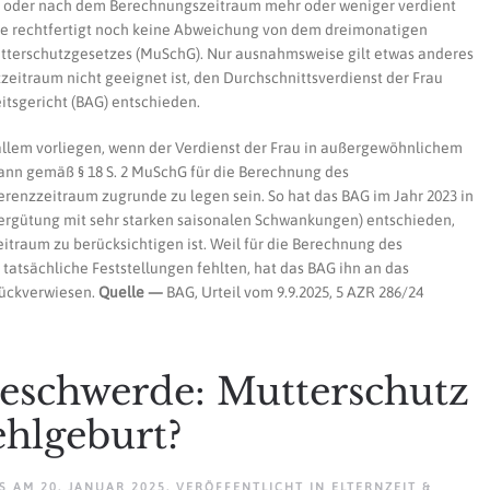
r oder nach dem Berechnungszeitraum mehr oder weniger verdient
te rechtfertigt noch keine Abweichung von dem dreimonatigen
Mutterschutzgesetzes (MuSchG). Nur ausnahmsweise gilt etwas anderes
eitraum nicht geeignet ist, den Durchschnittsverdienst der Frau
itsgericht (BAG) entschieden.
allem vorliegen, wenn der Verdienst der Frau in außergewöhnlichem
nn gemäß § 18 S. 2 MuSchG für die Berechnung des
erenzzeitraum zugrunde zu legen sein. So hat das BAG im Jahr 2023 in
ergütung mit sehr starken saisonalen Schwankungen) entschieden,
traum zu berücksichtigen ist. Weil für die Berechnung des
 tatsächliche Feststellungen fehlten, hat das BAG ihn an das
rückverwiesen.
Quelle —
BAG, Urteil vom 9.9.2025, 5 AZR 286/24
eschwerde: Mutterschutz
ehlgeburt?
AM
20. JANUAR 2025
. VERÖFFENTLICHT IN
ELTERNZEIT &