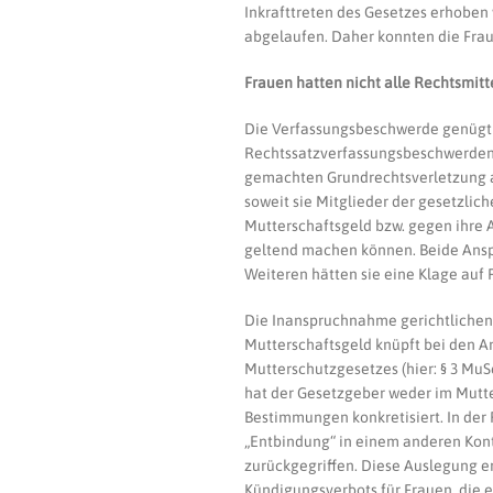
Inkrafttreten des Gesetzes erhoben
abgelaufen. Daher konnten die Frau
Frauen hatten nicht alle Rechtsmit
Die Verfassungsbeschwerde genügt a
Rechtssatzverfassungsbeschwerden si
gemachten Grundrechtsverletzung a
soweit sie Mitglieder der gesetzli
Mutterschaftsgeld bzw. gegen ihre 
geltend machen können. Beide Ansp
Weiteren hätten sie eine Klage auf
Die Inanspruchnahme gerichtlichen
Mutterschaftsgeld knüpft bei den A
Mutterschutzgesetzes (hier: § 3 MuS
hat der Gesetzgeber weder im Mutte
Bestimmungen konkretisiert. In der
„Entbindung“ in einem anderen Kon
zurückgegriffen. Diese Auslegung e
Kündigungsverbots für Frauen, die e