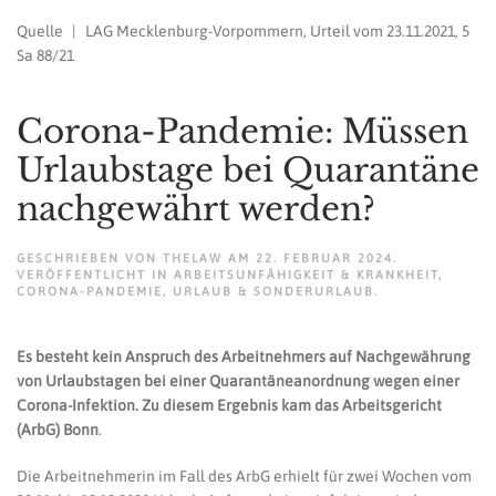
Quelle | LAG Mecklenburg-Vorpommern, Urteil vom 23.11.2021, 5
Sa 88/21
Corona-Pandemie: Müssen
Urlaubstage bei Quarantäne
nachgewährt werden?
GESCHRIEBEN VON
THELAW
AM
22. FEBRUAR 2024
.
VERÖFFENTLICHT IN
ARBEITSUNFÄHIGKEIT & KRANKHEIT
,
CORONA-PANDEMIE
,
URLAUB & SONDERURLAUB
.
Es besteht kein Anspruch des Arbeitnehmers auf Nachgewährung
von Urlaubstagen bei einer Quarantäneanordnung wegen einer
Corona-Infektion. Zu diesem Ergebnis kam das Arbeitsgericht
(ArbG) Bonn
.
Die Arbeitnehmerin im Fall des ArbG erhielt für zwei Wochen vom