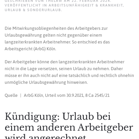
GESCHRIEBEN VON
THELAW
AM
22. FEBRUAR 2024
.
VERÖFFENTLICHT IN
ARBEITSUNFÄHIGKEIT & KRANKHEIT
,
URLAUB & SONDERURLAUB
.
Die Mitwirkungsobliegenheiten des Arbeitgebers zur
Urlaubsgewährung gelten nicht gegenüber einem
langzeiterkrankten Arbeitnehmer. So entschied es das
Arbeitsgericht (ArbG) Köln.
Der Arbeitgeber könne den langzeiterkrankten Arbeitnehmer
nicht in die Lage versetzen, seinen Urlaub zu nehmen. Daher
müsse er ihn auch nicht auf eine tatsächlich und rechtlich ohnehin
unmögliche Urlaubsgewährung hinweisen.
Quelle | ArbG Köln, Urteil vom 30.9.2021, 8 Ca 2545/21
Kündigung: Urlaub bei
einem anderen Arbeitgeber
wird angerechnet