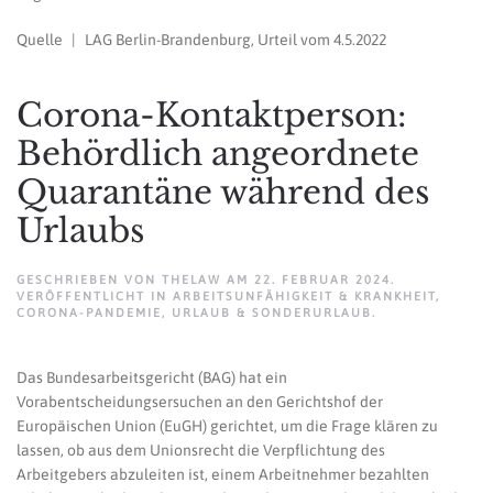
Quelle | LAG Berlin-Brandenburg, Urteil vom 4.5.2022
Corona-Kontaktperson:
Behördlich angeordnete
Quarantäne während des
Urlaubs
GESCHRIEBEN VON
THELAW
AM
22. FEBRUAR 2024
.
VERÖFFENTLICHT IN
ARBEITSUNFÄHIGKEIT & KRANKHEIT
,
CORONA-PANDEMIE
,
URLAUB & SONDERURLAUB
.
Das Bundesarbeitsgericht (BAG) hat ein
Vorabentscheidungsersuchen an den Gerichtshof der
Europäischen Union (EuGH) gerichtet, um die Frage klären zu
lassen, ob aus dem Unionsrecht die Verpflichtung des
Arbeitgebers abzuleiten ist, einem Arbeitnehmer bezahlten