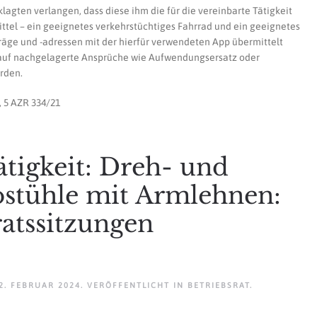
lagten verlangen, dass diese ihm die für die vereinbarte Tätigkeit
ttel – ein geeignetes verkehrstüchtiges Fahrrad und ein geeignetes
träge und -adressen mit der hierfür verwendeten App übermittelt
ht auf nachgelagerte Ansprüche wie Aufwendungsersatz oder
rden.
, 5 AZR 334/21
ätigkeit: Dreh- und
ostühle mit Armlehnen:
ratssitzungen
2. FEBRUAR 2024
. VERÖFFENTLICHT IN
BETRIEBSRAT
.