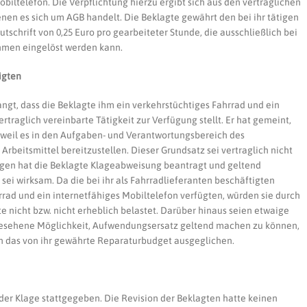
biltelefon. Die Verpflichtung hierzu ergibt sich aus den vertraglichen
nen es sich um AGB handelt. Die Beklagte gewährt den bei ihr tätigen
tschrift von 0,25 Euro pro gearbeiteter Stunde, die ausschließlich bei
hmen eingelöst werden kann.
igten
angt, dass die Beklagte ihm ein verkehrstüchtiges Fahrrad und ein
rtraglich vereinbarte Tätigkeit zur Verfügung stellt. Er hat gemeint,
t, weil es in den Aufgaben- und Verantwortungsbereich des
Arbeitsmittel bereitzustellen. Dieser Grundsatz sei vertraglich nicht
en hat die Beklagte Klageabweisung beantragt und geltend
sei wirksam. Da die bei ihr als Fahrradlieferanten beschäftigten
rad und ein internetfähiges Mobiltelefon verfügten, würden sie durch
 nicht bzw. nicht erheblich belastet. Darüber hinaus seien etwaige
rgesehene Möglichkeit, Aufwendungsersatz geltend machen zu können,
ch das von ihr gewährte Reparaturbudget ausgeglichen.
der Klage stattgegeben. Die Revision der Beklagten hatte keinen