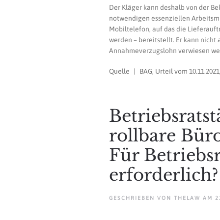
Der Kläger kann deshalb von der Bek
notwendigen essenziellen Arbeitsmi
Mobiltelefon, auf das die Lieferauf
werden – bereitstellt. Er kann nic
Annahmeverzugslohn verwiesen we
Quelle | BAG, Urteil vom 10.11.2021
Betriebsratst
rollbare Bür
Für Betriebs
erforderlich?
GESCHRIEBEN VON
THELAW
AM
2