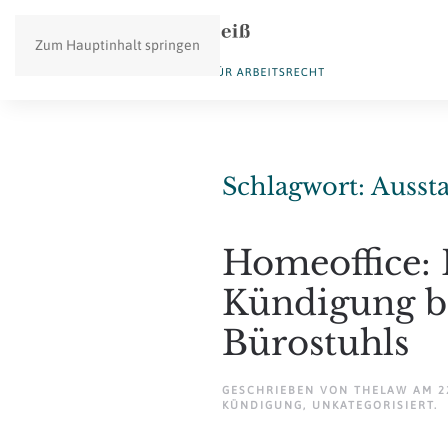
Zum Hauptinhalt springen
Schlagwort:
Ausst
Homeoffice: K
Kündigung b
Bürostuhls
GESCHRIEBEN VON
THELAW
AM
2
KÜNDIGUNG
,
UNKATEGORISIERT
.