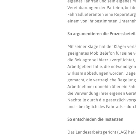
eigenes Fahrrad und sein eigenes Mo
Vereinbarungen der Parteien, bei de
Fahrradlieferanten eine Reparaturgu
einem von ihr bestimmten Unterne
So argumentieren die Prozessbeteil
Mit seiner Klage hat der Kläger verl
geeignetes Mobiltelefon für seine ve
die Beklagte sei hierzu verpflichte
Arbeitgebers falle, die notwendigen 
wirksam abbedungen worden. Dageg
gemacht, die vertragliche Regelung 
Arbeitnehmer ohnehin über ein Fahr
die Verwendung ihrer eigenen Geräte
Nachteile durch die gesetzlich vo
und – bezüglich des Fahrrads – dur
So entschieden die Instanzen
Das Landesarbeitsgericht (LAG) hat 