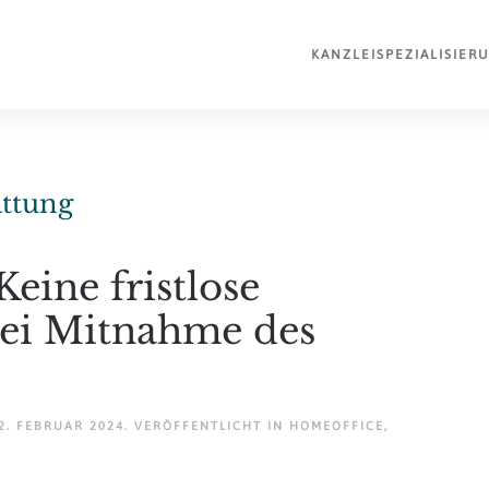
KANZLEI
SPEZIALISIER
attung
eine fristlose
ei Mitnahme des
2. FEBRUAR 2024
. VERÖFFENTLICHT IN
HOMEOFFICE
,