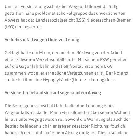
WEGEUNFALL
Um den Versicherungsschutz bei Wegeunfällen wird häufig
AUF
DEM
gestritten. Eine problematische Fallgruppe des unversicherten
RÜCKWEG
Abwegs hat das Landessozialgericht (LSG) Niedersachsen-Bremen
VON
DER
(LSG) neu bewertet.
ARBEIT
Verkehrsunfall wegen Unterzuckerung
Geklagt hatte ein Mann, der auf dem Rückweg von der Arbeit
einen schweren Verkehrsunfall hatte. Mit seinem PKW geriet er
auf die Gegenfahrbahn und stieß frontal mit einem LKW
zusammen, wobei er erhebliche Verletzungen erlitt. Der Notarzt
stellte bei ihm eine Hypoglykämie (Unterzuckerung) fest.
Versicherter befand sich auf sogenanntem Abweg
Die Berufsgenossenschaft lehnte die Anerkennung eines
Wegeunfalls ab, da der Mann vier Kilometer über seinen Wohnort
hinaus unterwegs gewesen sei. Sowohl die Wohnung als auch der
Betrieb befänden sich in entgegengesetzter Richtung; folglich
habe sich der Unfall auf einem Abweg ereignet. Dieser sei nicht