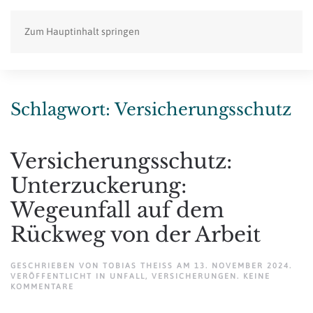
Zum Hauptinhalt springen
Schlagwort:
Versicherungsschutz
Versicherungsschutz:
Unterzuckerung:
Wegeunfall auf dem
Rückweg von der Arbeit
GESCHRIEBEN VON
TOBIAS THEISS
AM
13. NOVEMBER 2024
.
VERÖFFENTLICHT IN
UNFALL
,
VERSICHERUNGEN
.
KEINE
ZU
KOMMENTARE
VERSICHERUNGSSCHUTZ:
UNTERZUCKERUNG: