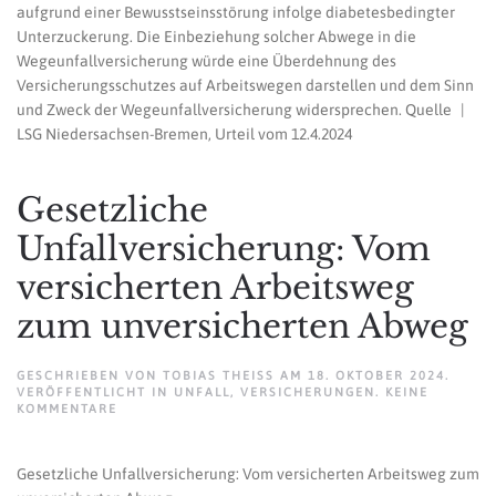
aufgrund einer Bewusstseinsstörung infolge diabetesbedingter
Unterzuckerung. Die Einbeziehung solcher Abwege in die
Wegeunfallversicherung würde eine Überdehnung des
Versicherungsschutzes auf Arbeitswegen darstellen und dem Sinn
und Zweck der Wegeunfallversicherung widersprechen. Quelle |
LSG Niedersachsen-Bremen, Urteil vom 12.4.2024
Gesetzliche
Unfallversicherung: Vom
versicherten Arbeitsweg
zum unversicherten Abweg
GESCHRIEBEN VON
TOBIAS THEISS
AM
18. OKTOBER 2024
.
VERÖFFENTLICHT IN
UNFALL
,
VERSICHERUNGEN
.
KEINE
ZU
KOMMENTARE
GESETZLICHE
UNFALLVERSICHERUNG:
VOM
Gesetzliche Unfallversicherung: Vom versicherten Arbeitsweg zum
VERSICHERTEN
ARBEITSWEG